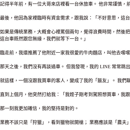
記得半年前，有一位大哥來店裡看一台休旅車。 他非常謹慎，
最後，他因為家裡臨時有資金需求，跟我說：「不好意思，這台
如果是傳統業務，大概會心裡罵個兩句，覺得浪費時間，然後把
這台車既然跟您無緣，我們就等下一台。」
臨走前，我還推薦了他附近一家我很愛的牛肉麵店，叫他去嚐嚐
那天之後，我們沒有再談過車。 但我發現，我的 LINE 常
就這樣，一個沒跟我買車的客人，變成了我的「飯友」。 我們
直到上個月，他突然打給我：「我姪子剛考到駕照想買車，我跟
那一刻我更加確信，我的堅持是對的。
業務不該只是「狩獵」，看到獵物就開槍； 業務應該是「農夫