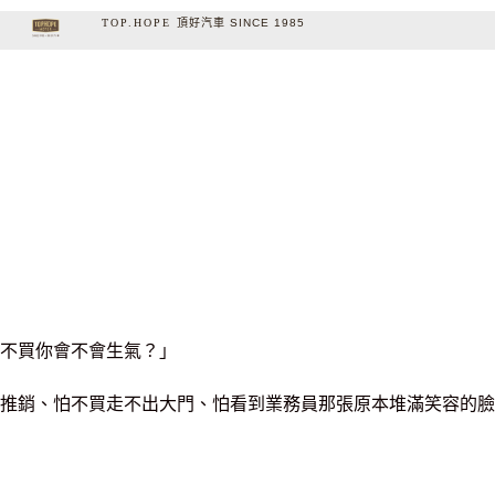
TOP.HOPE
頂
好
汽
車
S
I
N
C
E
1
9
8
5
不買你會不會生氣？」
推銷、怕不買走不出大門、怕看到業務員那張原本堆滿笑容的臉