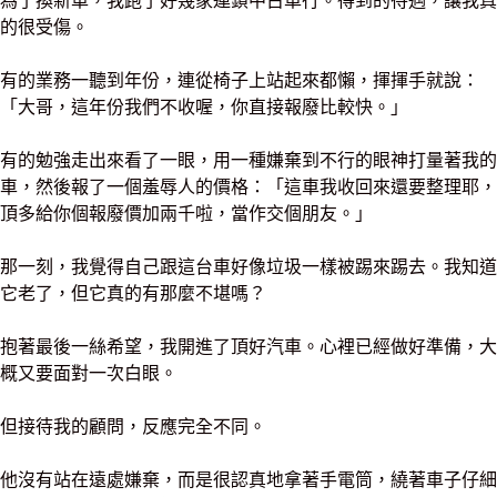
為了換新車，我跑了好幾家連鎖中古車行。得到的待遇，讓我真
的很受傷。
有的業務一聽到年份，連從椅子上站起來都懶，揮揮手就說：
「大哥，這年份我們不收喔，你直接報廢比較快。」
有的勉強走出來看了一眼，用一種嫌棄到不行的眼神打量著我的
車，然後報了一個羞辱人的價格：「這車我收回來還要整理耶，
頂多給你個報廢價加兩千啦，當作交個朋友。」
那一刻，我覺得自己跟這台車好像垃圾一樣被踢來踢去。我知道
它老了，但它真的有那麼不堪嗎？
抱著最後一絲希望，我開進了頂好汽車。心裡已經做好準備，大
概又要面對一次白眼。
但接待我的顧問，反應完全不同。
他沒有站在遠處嫌棄，而是很認真地拿著手電筒，繞著車子仔細