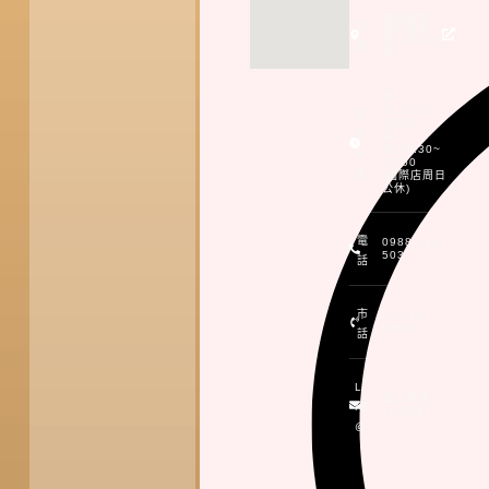
桃園市桃
地
園區國際
路二段435
點
號
平
日:09:30~
營
19:00
業
假
日:09:30~
時
19:00
間
(國際店周日
公休)
電
0988-518-
503
話
市
03-370-
9999
話
LI
加入頂好
NE
LINE@
@