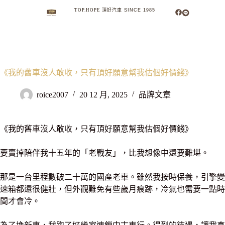
TOP.HOPE
頂
好
汽
車
S
I
N
C
E
1
9
8
5
MENU
SEARCH
《我的舊車沒人敢收，只有頂好願意幫我估個好價錢》
roice2007
20 12 月, 2025
品牌文章
《我的舊車沒人敢收，只有頂好願意幫我估個好價錢》
要賣掉陪伴我十五年的「老戰友」，比我想像中還要難堪。
那是一台里程數破二十萬的國產老車。雖然我按時保養，引擎變
速箱都還很健壯，但外觀難免有些歲月痕跡，冷氣也需要一點時
間才會冷。