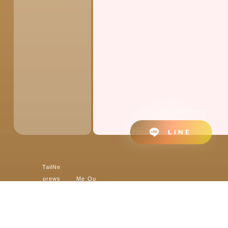
Tail
Ne
ore
ws
Me
Ou
Abo
d
&
dia
r
ut
Fin
Blo
&
Pa
TO
anc
g
Own
Mo
rtn
P.H
e
媒
ers’
tio
er