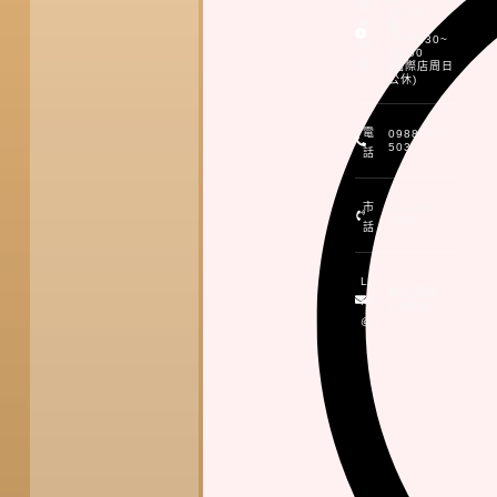
營
19:00
業
假
日:09:30~
時
19:00
間
(國際店周日
公休)
電
0988-518-
503
話
市
03-370-
9999
話
LI
加入頂好
NE
LINE@
@