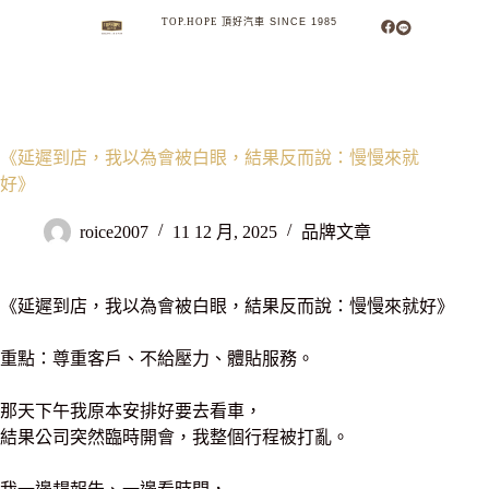
TOP.HOPE
頂
好
汽
車
S
I
N
C
E
1
9
8
5
MENU
SEARCH
《延遲到店，我以為會被白眼，結果反而說：慢慢來就
好》
roice2007
11 12 月, 2025
品牌文章
《延遲到店，我以為會被白眼，結果反而說：慢慢來就好》
重點：尊重客戶、不給壓力、體貼服務。
那天下午我原本安排好要去看車，
結果公司突然臨時開會，我整個行程被打亂。