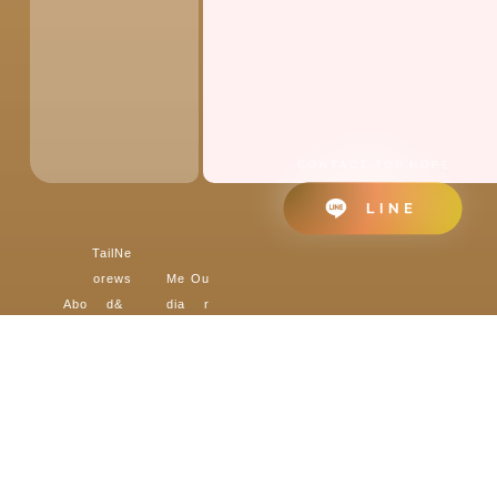
Tail
Ne
ore
ws
Me
Ou
Abo
d
&
dia
r
ut
Fin
Blo
&
Pa
TO
anc
g
Own
Mo
rtn
P.H
e
媒
ers’
tio
er
OP
貸
體
Refl
n
s
E
款
新
ecti
品
我
關
資
聞
ons
牌
們
於
金
&
顧客
影
的