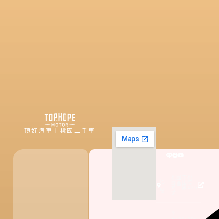
頂好汽車｜桃園二手車
桃園市桃
地
園區國際
路二段435
點
號
平
日:09:30~