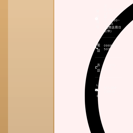
平
日:09:30~
營
19:00
業
假
日:09:30~
時
19:00
間
(國際店周日
公休)
電
0988-518-
503
話
市
03-370-
9999
話
LI
加入頂好
NE
LINE@
@