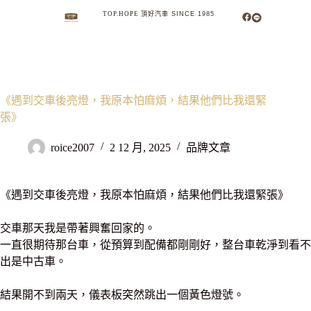
TOP.HOPE
頂
好
汽
車
S
I
N
C
E
1
9
8
5
MENU
SEARCH
《遇到交車後亮燈，我原本怕麻煩，結果他們比我還緊
張》
roice2007
2 12 月, 2025
品牌文章
《遇到交車後亮燈，我原本怕麻煩，結果他們比我還緊張》
交車那天我是帶著興奮回家的。
一直很期待那台車，從預算到配備都剛剛好，整台車乾淨到看不
出是中古車。
結果開不到兩天，儀表板突然跳出一個黃色燈號。