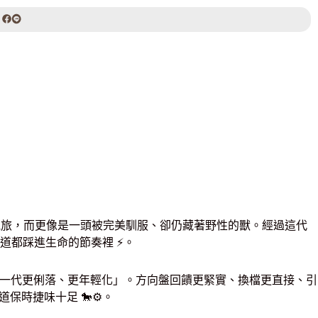
SEARCH
一般的跑旅，而更像是一頭被完美馴服、卻仍藏著野性的獸。經過這代
都踩進生命的節奏裡 ⚡️。
「比前一代更俐落、更年輕化」。方向盤回饋更緊實、換檔更直接、引
保時捷味十足 🐎⚙️。