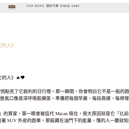
TOP.HOPE
頂
好
汽
車
S
I
N
C
E
1
9
8
5
懂它的人》
的人》🔥🖤
acan 已經悄悄點亮了它銳利的日行燈。那一瞬間，你會明白它不是
進氣口像是深呼吸般擴張，準備把每個早晨、每段高速、每條彎道
時捷」的買家，第一眼會被這代 Macan 吸住，很大原因就是它
著 SUV 外皮的跑車。那股藏在油門下的能量，懂的人一聽就知道