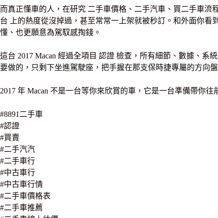
而真正懂車的人，在研究 二手車價格、二手汽車、買二手車流程 時，會
台 上的熱度從沒掉過，甚至常常一上架就被秒訂。和外面你看到的 vol
懂、也更願意為駕馭感掏錢。
這台 2017 Macan 經過全項目 認證 檢查，所有細節、
要做的，只剩下坐進駕駛座，把手握在那支保時捷專屬的方向盤
2017 年 Macan 不是一台等你來欣賞的車，它是一台準備帶
#8891二手車
#認證
#買賣
#二手汽汽
#二手車行
#中古車行
#中古車行情
#二手車價格表
#二手車推薦