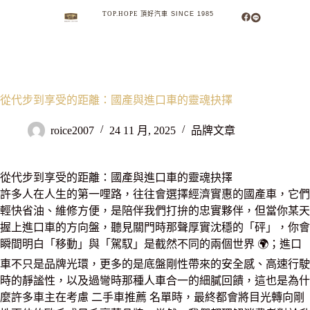
TOP.HOPE
頂
好
汽
車
S
I
N
C
E
1
9
8
5
MENU
SEARCH
從代步到享受的距離：國產與進口車的靈魂抉擇
roice2007
24 11 月, 2025
品牌文章
從代步到享受的距離：國產與進口車的靈魂抉擇
許多人在人生的第一哩路，往往會選擇經濟實惠的國產車，它們
輕快省油、維修方便，是陪伴我們打拚的忠實夥伴，但當你某天
握上進口車的方向盤，聽見關門時那聲厚實沈穩的「砰」，你會
瞬間明白「移動」與「駕馭」是截然不同的兩個世界 🌍；進口
車不只是品牌光環，更多的是底盤剛性帶來的安全感、高速行駛
時的靜謐性，以及過彎時那種人車合一的細膩回饋，這也是為什
麼許多車主在考慮 二手車推薦 名單時，最終都會將目光轉向剛