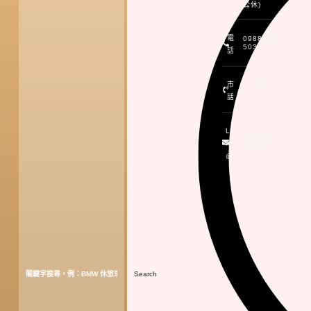
公休)
電
0988-518-
503
話
市
03-370-
9999
話
LI
加入頂好
NE
LINE@
@
Search