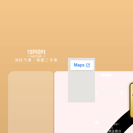
頂好汽車｜桃園二手車
桃園市桃
地
園區國際
路二段435
點
號
平
日:09:30~
營
19:00
業
假
日:09:30~
時
19:00
間
(國際店周日