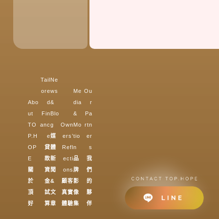
Tail
Ne
ore
ws
Me
Ou
Abo
d
&
dia
r
ut
Fin
Blo
&
Pa
TO
anc
g
Own
Mo
rtn
P.H
e
媒
ers’
tio
er
OP
貸
體
Refl
n
s
E
款
新
ecti
品
我
關
資
聞
ons
牌
們
於
金
&
顧客
影
的
頂
試
文
真實
像
夥
好
算
章
體驗
集
伴