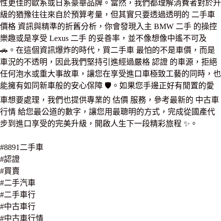
性更佳的歐系或日系豪華品牌。當然，我們都理解消費者對於升
級的猶豫往往來自於預算考量，但其實只要透過透明的 二手車
價格 資訊與精準的折舊分析，你會發現入主 BMW 二手 的操控
樂趣或是享受 Lexus 二手 的妥善率，並不像想像中遙不可及
🚗。在這個資訊爆炸的時代，買二手車 最怕的不是車價，而是
車況的不透明，因此我們堅持引進經過嚴格 認證 的車源，拒絕
任何泡水或重大事故車，讓您在享受進口車極致工藝的同時，也
能擁有如同新車般的安心保障 🛡️。如果您手邊正好有閒置的愛
車想要處理，我們也提供專業的 估價 服務，參考最新的 中古車
行情 給您最公道的數字，讓您用最聰明的方式，完成從國產代
步到進口享受的完美升級，開啟人生下一段精彩旅程 ✨。
#8891二手車
#認證
#買賣
#二手汽車
#二手車行
#中古車行
#中古車行情