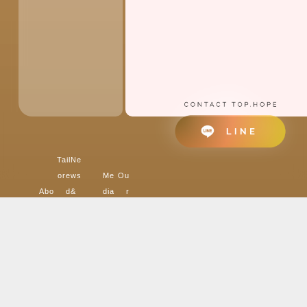
Tail
Ne
ore
ws
Me
Ou
Abo
d
&
dia
r
ut
Fin
Blo
&
Pa
TO
anc
g
Own
Mo
rtn
P.H
e
媒
ers’
tio
er
OP
貸
體
Refl
n
s
E
款
新
ecti
品
我
關
資
聞
ons
牌
們
於
金
&
顧客
影
的