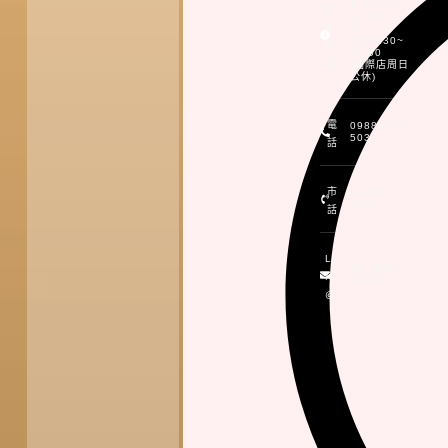
日:09:30~
營
19:00
業
假
日:09:30~
時
19:00
間
(國際店周日
公休)
電
0988-518-
503
話
市
03-370-
9999
話
LI
加入頂好
NE
LINE@
@