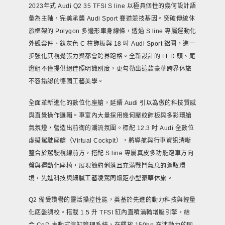
2023年式 Audi Q2 35 TFSI S line 以極具個性的幾何設計語
彙為主軸，完美承襲 Audi Sport 賽道競技基因。突破傳統休
旅框架的 Polygon 多邊形車身線條，透過 S line 專屬運動化
外觀套件、鈦灰色 C 柱飾板與 18 吋 Audi Sport 鋁圈，進一
步強化其視覺張力與都會跨界跑格。全新設計的 LED 頭、尾
燈組不僅提供絕佳照明識別度，更勾勒出這款豪華跨界休旅
不容錯認的德國工藝美學。
全面革新進化的數位化座艙，延續 Audi 引以為傲的科技質感
與直覺操作邏輯。車室內大量採用幾何壓紋飾板與多彩環艙
氣氛燈，營造出前衛的潮流氛圍。標配 12.3 吋 Audi 全數位
虛擬駕駛座艙（Virtual Cockpit），將導航與行車資訊清晰
整合於駕駛視線前方，搭配 S line 專屬真皮多功能跑車方向
盤與運動化座椅，展現簡約俐落且充滿戰鬥氣息的駕馭環
境，先進科技與細膩工藝凌駕同級距小型豪華休旅。
Q2 備受讚譽的靈活操控性能，奠基於先進的動力科技與輕量
化底盤調校。搭載 1.5 升 TFSI 缸內直噴渦輪增壓引擎，結
合 CoD 主動式汽缸管理系統，在釋放 150hp 充沛動力的同