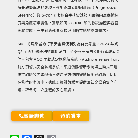
時兼顧優異油耗表現。標配跑車式轉向系統（Progressive
Steering）與 S-tronic 七速自手排變速箱，讓轉向反應隨速
度與角度精準變化，實現如同 Go-Kart 般的敏銳操控與豐富
駕馭樂趣，完美對應都會穿梭與山路奔馳的雙重需求。
Audi 將駕乘者的行車安全與便利列為首要考量，2023 年式
Q2 全面升級便利的電動尾門，並搭載完備的公路行車輔助套
件。包含 ACC 主動式定速巡航系統、Audi pre sense front
前方預警式安全防護系統、車道偏離警示系統與主動式車道
維持輔助等先進配備。透過全方位的智慧偵測與輔助，即使
在繁忙的車流中，也能為駕駛與乘客提供固若金湯的安全守
護，確保每一次旅程的安心無虞。
電話聯繫
預約賞車