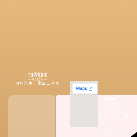
頂好汽車｜桃園二手車
桃園市桃
地
園區國際
路二段435
點
號
平