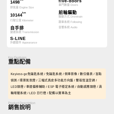
five-doors
1498
車門數量 Doors
排氣量 Engine Size
前輪驅動
km
10144
驅動方式 Drivetrain
行駛公里 Kilometer
跟車系統 Following
自手排
音響系統 Audio
變速系統 Transmission
S-LINE
外觀套件 Appearance
Key Features
重點配備
Keyiess-go免鑰匙系統 / 免鑰匙系統 / 倒車影像 / 數位儀表 / 盲點
偵測 / 環景氣氛燈 / 三幅式真皮多功能方向盤 / 雙區恆溫空調 /
LED頭燈 / 車道偏移輔助 / ESP 電子穩定系統 / 自動感應頭燈 / 渦
輪增壓系統 / LED 日行燈 / 配備以實車為主
Product Description
銷售說明