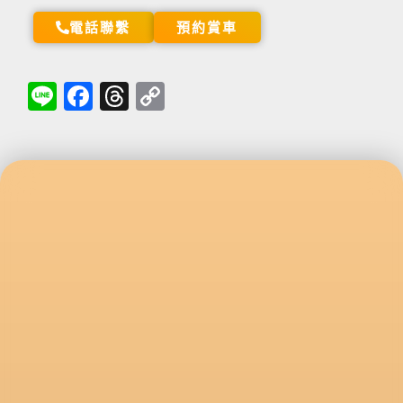
電話聯繫
預約賞車
Li
Fa
T
C
ne
ce
hr
op
bo
ea
y
ok
ds
Li
nk