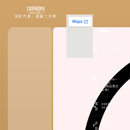
頂好汽車｜桃園二手車
桃園市桃
地
園區國際
路二段435
點
號
平
日:09:30~
營
19:00
業
假
日:09:30~
時
19:00
間
(國際店周日
公休)
電
0988-518-
503
話
市
03-370-
9999
話