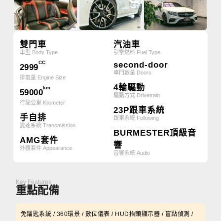
雙門車
汽油車
車型 Body Type
引擎燃料 Fuel Type
CC
second-door
2999
車門數量 Doors
排氣量 Engine Size
4輪驅動
km
59000
驅動方式 Drivetrain
行駛公里 Kilometer
23P跟車系統
手自排
跟車系統 Following
變速系統 Transmission
BURMESTER頂級音
AMG套件
響
外觀套件 Appearance
音響系統 Audio
Key Features
重點配備
免鑰匙系統 / 360環景 / 數位儀表 / HUD抬頭顯示器 / 盲點偵測 /