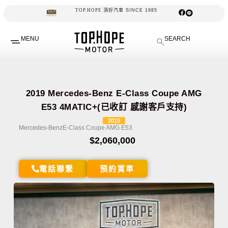
TOP.HOPE
頂
好
汽
車
S
I
N
C
E
1
9
8
5
MENU
SEARCH
2019 Mercedes-Benz E-Class Coupe AMG
E53 4MATIC+(已收訂 感謝客戶支持)
2019
Mercedes-Benz
E-Class Coupe AMG E53
$2,060,000
電話聯繫
預約賞車