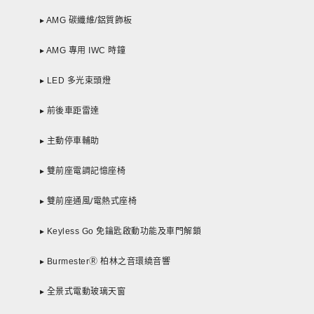
▸ AMG 碳纖維/鋁質飾板
▸ AMG 專用 IWC 時鐘
▸ LED 多光束頭燈
▸ 前後車距雷達
▸ 主動停車輔助
▸ 雙前座電調記憶座椅
▸ 雙前座通風/電熱式座椅
▸ Keyless Go 免鑰匙啟動功能及車門解鎖
▸ BurmesterⓇ 柏林之音環繞音響
▸ 全景式電動玻璃天窗