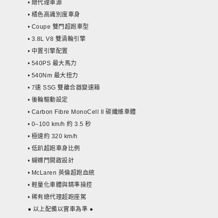
​• 總代理車源
• 橘色高識別度車身
• Coupe 雙門超跑車型
• 3.8L V8 雙渦輪引擎
• 中置引擎配置
• 540PS 最大馬力
• 540Nm 最大扭力
• 7速 SSG 雙離合器變速箱
• 後輪驅動設定
• Carbon Fibre MonoCell II 碳纖維車體
• 0–100 km/h 約 3.5 秒
• 極速約 320 km/h
• 低趴超跑車身比例
• 蝴蝶門開啟設計
• McLaren 英倫超跑血統
• 輕量化車體與精準操控
• 稀有總代理超跑座駕
​● 以上配備以實車為準 ●