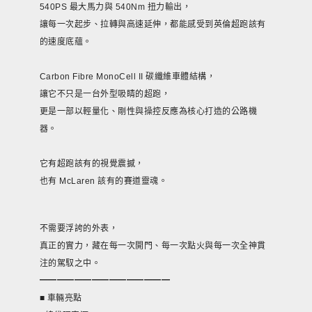
540PS 最大馬力與 540Nm 扭力輸出，
讓每一次起步、拉轉與高速延伸，都能感受到英倫超跑該有
的速度底蘊。
Carbon Fibre MonoCell II 碳纖維車體結構，
讓它不只是一台外型吸睛的超跑，
更是一部以輕量化、剛性與操控反應為核心打造的公路機
器。
它有超跑該有的視覺震撼，
也有 McLaren 該有的賽道靈魂。
不需要浮誇的外表，
真正的實力，藏在每一次開門、每一次點火與每一次全神貫
注的駕馭之中。
​━━━━━━━━━━━━━━━
​■ 車輛亮點