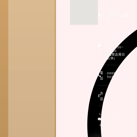
桃園市桃
地
園區國際
路二段435
點
號
平
日:09:30~
營
19:00
業
假
日:09:30~
時
19:00
間
(國際店周日
公休)
電
0988-518-
503
話
市
03-370-
9999
話
LI
加入頂好
NE
LINE@
@