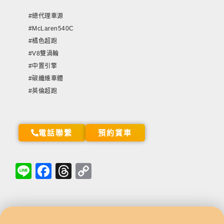
#總代理車源
#McLaren540C
#橘色超跑
#V8雙渦輪
#中置引擎
#碳纖維車體
#英倫超跑
電話聯繫
預約賞車
Li
Fa
T
C
ne
ce
hr
op
bo
ea
y
ok
ds
Li