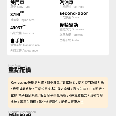
雙門車
汽油車
車型 Body Type
引擎燃料 Fuel Type
CC
second-door
3799
車門數量 Doors
排氣量 Engine Size
後輪驅動
km
49037
驅動方式 Drivetrain
行駛公里 Kilometer
跟車系統 Following
自手排
音響系統 Audio
變速系統 Transmission
外觀套件 Appearance
Key Features
重點配備
Keyiess-go免鑰匙系統 / 倒車影像 / 數位儀表 / 動力轉向系統升級
/ 跑車排氣系統 / 三幅式真皮多功能方向盤 / 真皮內裝 / LED頭燈 /
ESP 電子穩定系統 / 鋁合金平整化底盤 / 4種駕駛模式 / 渦輪增壓
系統 / 黑車內頂棚 / 黑化外觀套件 / 配備以實車為主
Product Description