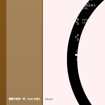
時
19:00
間
(國際店周日
公休)
電
0988-518-
503
話
市
03-370-
9999
話
LI
加入頂好
NE
LINE@
@
Search