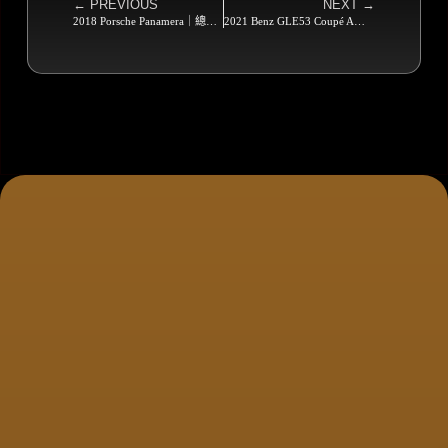
← PREVIOUS
NEXT →
2018 Porsche Panamera｜總代理 Sold Out 🎉
2021 Benz GLE53 Coupé AMG 4MATIC｜總代理 Sold Out 🎉