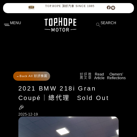
TOP.HOPE
頂
好
汽
車
S
I
N
C
E
1
9
8
5
MENU
SEARCH
Read
Owners’
好評推
←Back All 好評推薦
薦文章
Article
Reflections
2021 BMW 218i Gran
Coupé｜總代理 Sold Out
🎉
2025-12-19