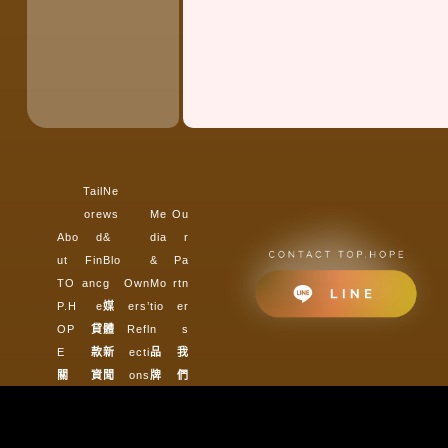
Tail
Ne
ore
ws
Me
Ou
Abo
d
&
dia
r
ut
Fin
Blo
&
Pa
TO
anc
g
Own
Mo
rtn
P.H
e
媒
ers’
tio
er
OP
貸
體
Refl
n
s
E
款
新
ecti
品
我
關
資
聞
ons
牌
們
於
金
&
顧客
影
的
頂
試
文
真實
像
夥
好
算
章
體驗
集
伴