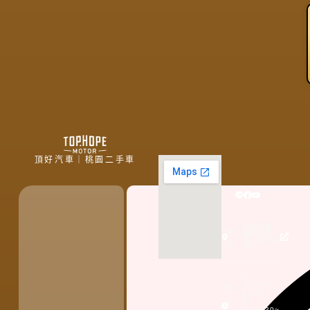
頂好汽車｜桃園二手車
桃園市桃
地
園區國際
路二段435
點
號
平
日:09:30~
營
19:00
業
假
日:09:30~